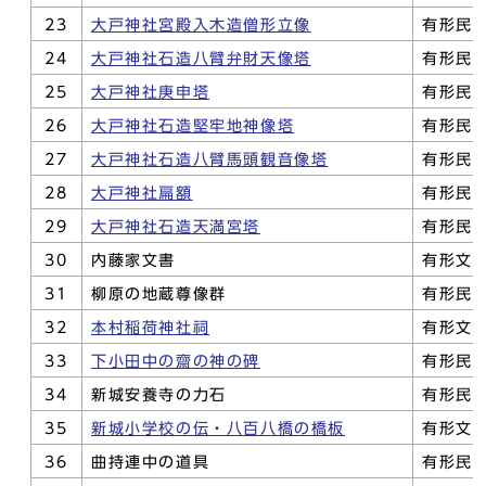
23
大戸神社宮殿入木造僧形立像
有形民
24
大戸神社石造八臂弁財天像塔
有形民
25
大戸神社庚申塔
有形民
26
大戸神社石造堅牢地神像塔
有形民
27
大戸神社石造八臂馬頭観音像塔
有形民
28
大戸神社扁額
有形民
29
大戸神社石造天満宮塔
有形民
30
内藤家文書
有形文
31
柳原の地蔵尊像群
有形民
32
本村稲荷神社祠
有形文
33
下小田中の齋の神の碑
有形民
34
新城安養寺の力石
有形民
35
新城小学校の伝・八百八橋の橋板
有形文
36
曲持連中の道具
有形民