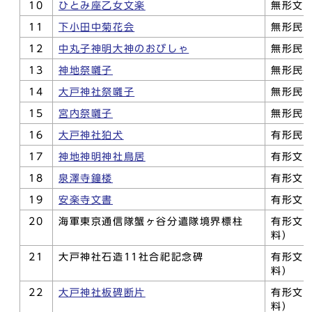
10
ひとみ座乙女文楽
無形文
11
下小田中菊花会
無形民
12
中丸子神明大神のおびしゃ
無形民
13
神地祭囃子
無形民
14
大戸神社祭囃子
無形民
15
宮内祭囃子
無形民
16
大戸神社狛犬
有形民
17
神地神明神社鳥居
有形文
18
泉澤寺鐘楼
有形文
19
安楽寺文書
有形文
20
海軍東京通信隊蟹ヶ谷分遣隊境界標柱
有形文
料）
21
大戸神社石造11社合祀記念碑
有形文
料）
22
大戸神社板碑断片
有形文
料）