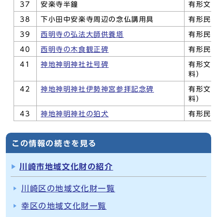
37
安楽寺半鐘
有形文
38
下小田中安楽寺周辺の念仏講用具
有形民
39
西明寺の弘法大師供養塔
有形民
40
西明寺の木食観正碑
有形民
41
神地神明神社社号碑
有形文
料）
42
神地神明神社伊勢神宮参拝記念碑
有形文
料）
43
神地神明神社の狛犬
有形民
この情報の続きを見る
川崎市地域文化財の紹介
川崎区の地域文化財一覧
幸区の地域文化財一覧