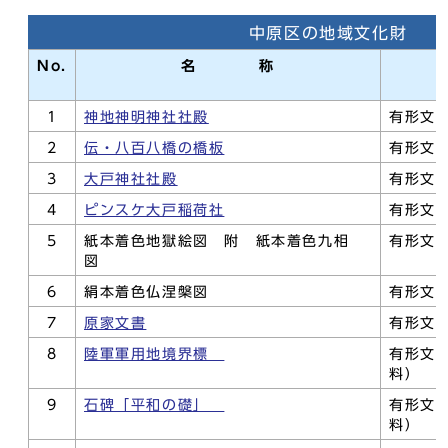
中原区の地域文化財
No.
名 称
1
神地神明神社社殿
有形文
2
伝・八百八橋の橋板
有形文
3
大戸神社社殿
有形文
4
ピンスケ大戸稲荷社
有形文
5
紙本着色地獄絵図 附 紙本着色九相
有形文
図
6
絹本着色仏涅槃図
有形文
7
原家文書
有形文
8
陸軍軍用地境界標
有形文
料）
9
石碑「平和の礎」
有形文
料）