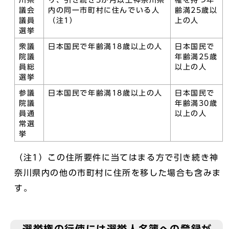
川県
り、引き続き3か月以上神奈川県
権を持つ年
議会
内の同一市町村に住んでいる人
齢満25歳以
議員
（注1）
上の人
選挙
衆議
日本国民で年齢満18歳以上の人
日本国民で
院議
年齢満25歳
員総
以上の人
選挙
参議
日本国民で年齢満18歳以上の人
日本国民で
院議
年齢満30歳
員通
以上の人
常選
挙
（注1）この住所要件に当てはまる方で引き続き神
奈川県内の他の市町村に住所を移した場合も含みま
す。
選挙権の行使には選挙人名簿への登録が