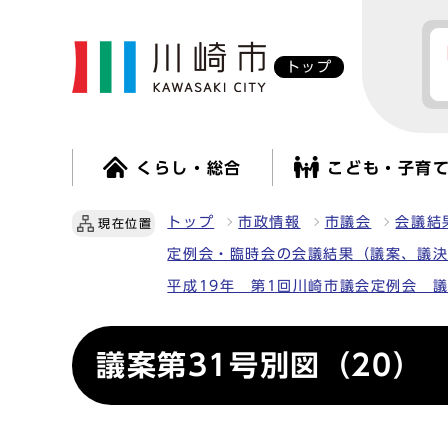
トップ
くらし・総合
こども・子育
トップ
市政情報
市議会
会議結
現在位置
定例会・臨時会の会議結果（議案、議
平成19年 第1回川崎市議会定例会 議
議案第31号別図（20）