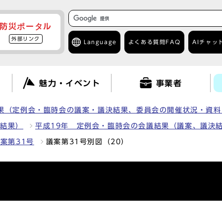
防災ポータル
外部リンク
Language
よくある質問
FAQ
AIチャッ
て
魅力・イベント
事業者
果（定例会・臨時会の議案・議決結果、委員会の開催状況・資料
決結果）
平成19年 定例会・臨時会の会議結果（議案、議決
案第31号
議案第31号別図（20）