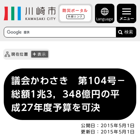
防災ポータル
外部リンク
メニュー
Language
検索
現在位置
表示
議会かわさき 第104号－
総額1兆3，348億円の平
成27年度予算を可決
公開日：
2015年5月1日
更新日：
2015年5月1日