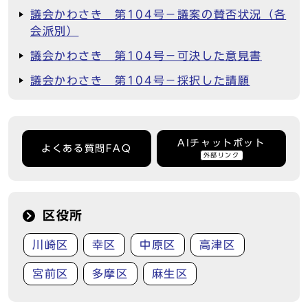
議会かわさき 第104号－議案の賛否状況（各
会派別）
議会かわさき 第104号－可決した意見書
議会かわさき 第104号－採択した請願
AIチャットボット
よくある質問FAQ
外部リンク
区役所
川崎区
幸区
中原区
高津区
宮前区
多摩区
麻生区