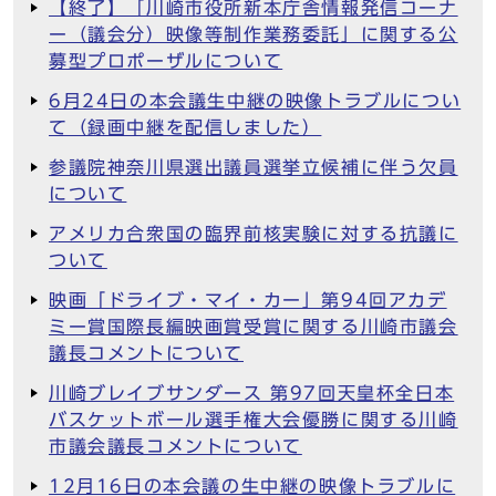
【終了】「川崎市役所新本庁舎情報発信コーナ
ー（議会分）映像等制作業務委託」に関する公
募型プロポーザルについて
6月24日の本会議生中継の映像トラブルについ
て（録画中継を配信しました）
参議院神奈川県選出議員選挙立候補に伴う欠員
について
アメリカ合衆国の臨界前核実験に対する抗議に
ついて
映画「ドライブ・マイ・カー」第94回アカデ
ミー賞国際長編映画賞受賞に関する川崎市議会
議長コメントについて
川崎ブレイブサンダース 第97回天皇杯全日本
バスケットボール選手権大会優勝に関する川崎
市議会議長コメントについて
12月16日の本会議の生中継の映像トラブルに