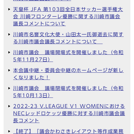
天皇杯 JFA 第103回全日本サッカー選手権大
会 川崎フロンターレ優勝に関する川崎市議会
議長コメントについて
川崎市名誉文化大使・山田太一氏御逝去に関す
る川崎市議会議長コメントについて
川崎市議会 議場開場式を開催しました（令和
5年11月27日）
本会議中継・委員会中継のホームページが新し
くなりました！
川崎市議会 議場閉場式を開催しました（令和
5年10月13日）
2022-23 V.LEAGUE V1 WOMENにおける
NECレッドロケッツ優勝に対する川崎市議会議
長コメント
【終了】「議会かわさきレイアウト等作成業務