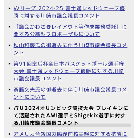
Wリーグ 2024-25 富士通レッドウェーブ優
勝に対する川崎市議会議長コメント
「議会かわさきレイアウト等作成業務委託」に
関する公募型プロポーザルについて
秋山和慶氏の御逝去に伴う川崎市議会議長コメ
ント
第91回皇后杯全日本バスケットボール選手権
大会 富士通レッドウェーブ優勝に対する川崎
市議会議長コメント
斎藤文夫氏の御逝去に伴う川崎市議会議長コメ
ントについて
パリ2024オリンピック競技大会 ブレイキンに
て活躍されたAMI選手とShigekix選手に対す
る川崎市議会議長コメント
アメリカ合衆国の臨界前核実験に対する抗議に