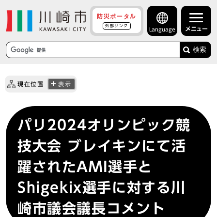
防災ポータル
外部リンク
メニュー
Language
検索
現在位置
表示
パリ2024オリンピック競
技大会 ブレイキンにて活
躍されたAMI選手と
Shigekix選手に対する川
崎市議会議長コメント