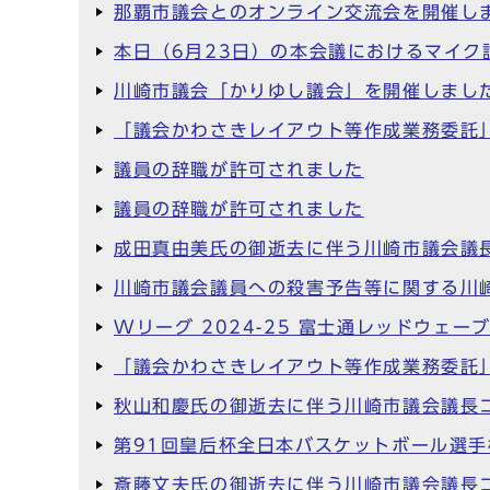
那覇市議会とのオンライン交流会を開催し
本日（6月23日）の本会議におけるマイク
川崎市議会「かりゆし議会」を開催しまし
「議会かわさきレイアウト等作成業務委託
議員の辞職が許可されました
議員の辞職が許可されました
成田真由美氏の御逝去に伴う川崎市議会議
川崎市議会議員への殺害予告等に関する川
Wリーグ 2024-25 富士通レッドウェ
「議会かわさきレイアウト等作成業務委託
秋山和慶氏の御逝去に伴う川崎市議会議長
第91回皇后杯全日本バスケットボール選手
斎藤文夫氏の御逝去に伴う川崎市議会議長