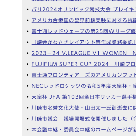
パリ2024オリンピック競技大会 ブレイキ
アメリカ合衆国の臨界前核実験に対する抗
富士通レッドウェーブの第25回Wリーグ
「議会かわさきレイアウト等作成業務委託
2023－24 V.LEAGUE V1 WOM
FUJIFILM SUPER CUP 2024
富士通フロンティアーズのアメリカンフッ
NECレッドロケッツの令和5年度天皇杯
天皇杯 JFA 第103回全日本サッカー
川崎市名誉文化大使・山田太一氏御逝去に
川崎市議会 議場開場式を開催しました（令
本会議中継・委員会中継のホームページが