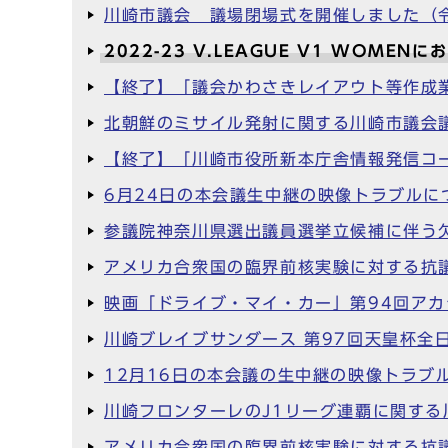
川崎市議会 議場閉場式を開催しました（令
2022-23 V.LEAGUE V1 WO
【終了】「議会かわさきレイアウト等作成
北朝鮮のミサイル発射に関する川崎市議会
【終了】「川崎市役所新本庁舎情報発信コ
6月24日の本会議生中継の映像トラブルに
参議院神奈川県選出議員選挙立候補に伴う
アメリカ合衆国の臨界前核実験に対する抗
映画「ドライブ・マイ・カー」第94回ア
川崎ブレイブサンダース 第97回天皇杯
12月16日の本会議の生中継の映像トラブ
川崎フロンターレのJ1リーグ連覇に関す
アメリカ合衆国の臨界前核実験に対する抗