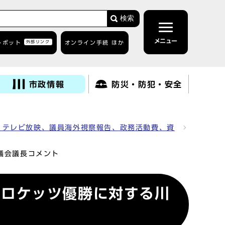
検索
メニュー
トボット
外部リンク
オンライン手続 ほか
市政情報
防災・防犯・安全
、テレビ放映、議員海外視察報告、政務活動費、資
市議会議長コメント
レッドロケッツ優勝に対する川