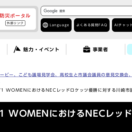
防災ポータル
外部リンク
Language
よくある質問
FAQ
AIチャッ
て
魅力・イベント
事業者
ムービー、こども議場見学会、高校生と市議会議員の意見交換会
）
GUE V1 WOMENにおけるNECレッドロケッツ優勝に対する川崎
UE V1 WOMENにおけるNEC