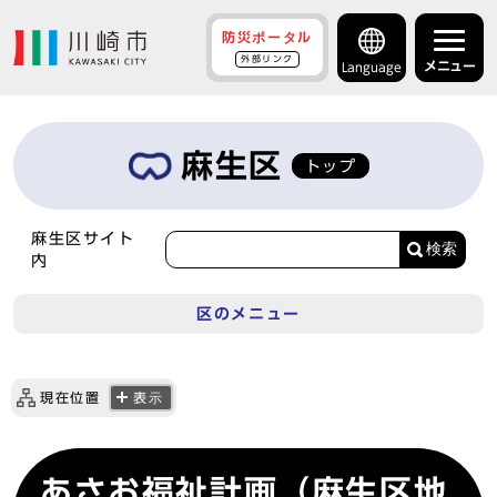
防災ポータル
外部リンク
メニュー
Language
麻生区
トップ
麻生区サイト
検索
内
区のメニュー
現在位置
表示
あさお福祉計画（麻生区地