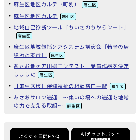
麻生区地区カルテ（町別）
麻生区
麻生区地区カルテ
麻生区
地域自己診断ツール『ちいきのちからシート』
麻生区
麻生区地域包括ケアシステム講演会「若者の居
場所と本音」
麻生区
あさお地ケア川柳コンテスト 受賞作品を決定
しました
麻生区
【麻生区版】保健福祉の相談窓口一覧
麻生区
あさおサロン送迎 ～集いの場への送迎を地域
の力で支える取組～
麻生区
AIチャットボット
よくある質問FAQ
外部リンク