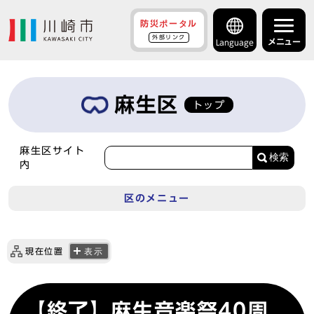
防災ポータル
外部リンク
メニュー
Language
麻生区
トップ
麻生区サイト
検索
内
区のメニュー
現在位置
表示
【終了】麻生音楽祭40周