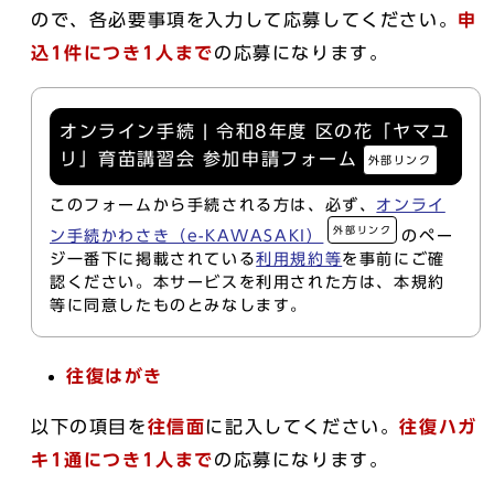
ので、各必要事項を入力して応募してください。
申
込
1件につき1人まで
の応募になります。
オンライン手続 | 令和8年度 区の花「ヤマユ
リ」育苗講習会 参加申請フォーム
外部リンク
このフォームから手続される方は、必ず、
オンライ
外部リンク
ン手続かわさき（e-KAWASAKI）
のペー
ジ一番下に掲載されている
利用規約等
を事前にご確
認ください。本サービスを利用された方は、本規約
等に同意したものとみなします。
往復はがき
以下の項目を
往信面
に記入してください。
往復ハガ
キ
1通につき1人まで
の応募になります。