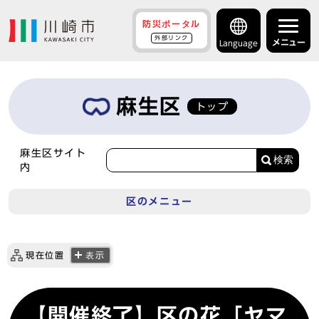
防災ポータル
外部リンク
メニュー
Language
麻生区
トップ
麻生区サイト
検索
内
区のメニュー
現在位置
表示
【開催終了】区の花「ヤマ