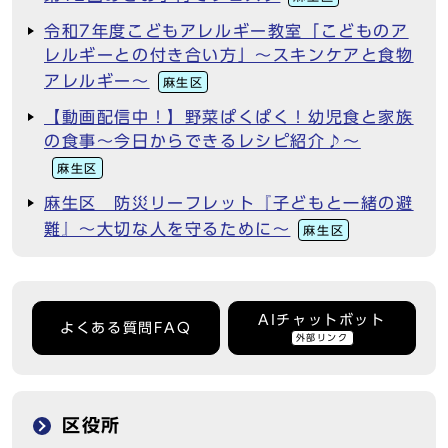
令和7年度こどもアレルギー教室「こどものア
レルギーとの付き合い方」～スキンケアと食物
アレルギー～
麻生区
【動画配信中！】野菜ぱくぱく！幼児食と家族
の食事～今日からできるレシピ紹介♪～
麻生区
麻生区 防災リーフレット『子どもと一緒の避
難』～大切な人を守るために～
麻生区
AIチャットボット
よくある質問FAQ
外部リンク
区役所