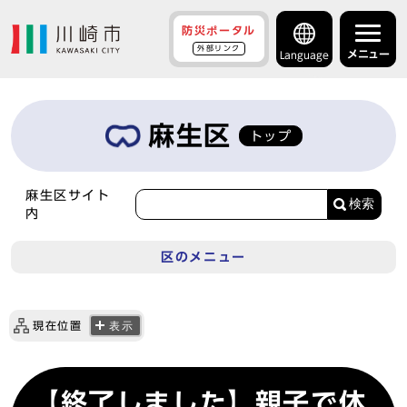
防災ポータル
外部リンク
メニュー
Language
麻生区
トップ
麻生区サイト
検索
内
区のメニュー
現在位置
表示
【終了しました】親子で体