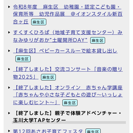
令和8年度 麻生区 幼稚園・認定こども園・
保育所等 幼児作品展 ＠イオンスタイル新百
合ヶ丘
麻生区
すくすくひろば（地域子育て支援センター）み
なみゆりがおか”土曜開所DAY”
麻生区
【麻生区】ベビーカースルーで絵本貸し出し
麻生区
【終了しました】交流コンサート「音楽の贈り
物2025」
麻生区
【終了しました】オンライン 赤ちゃん学講座
「赤ちゃんや小さな子どもとの遊び～いっしょ
に楽しむヒント～」
麻生区
【終了しました】親子で体験アドベンチャー・
玉川大学TAPセンター
第12回あさお子育てフェスタ
麻生区