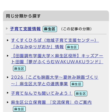
同じ分類から探す
子育て支援情報
麻生区
（この記事の分類）
すくすくひろば（地域子育て支援センター）
「みなみゆりがおか」情報
麻生区
【田園調布学園大学×麻生区役所】キッズアー
ト田園「夢がふくらむWAKUWAKUランド」
麻生区
2026『こども映画大学～夏休み映画づくり
～』麻生区大学との連携事業
麻生区
子育てなんでも聞いてみよう！
麻生区
麻生区公立保育園 『交流保育』のご案内
麻生区