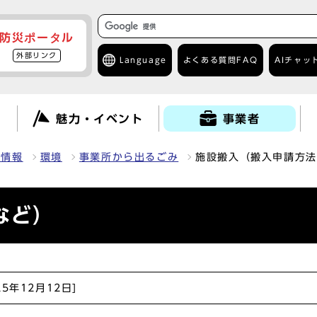
防災ポータル
外部リンク
Language
よくある質問
FAQ
AIチャッ
て
魅力・イベント
事業者
種情報
環境
事業所から出るごみ
施設搬入（搬入申請方法
など）
25年12月12日]