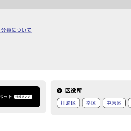
の分類について
区役所
トボット
外部リンク
川崎区
幸区
中原区