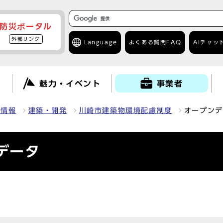
防災ポータル
外部リンク
Language
よくある質問
FAQ
AIチャッ
て
魅力・イベント
事業者
種情報
建築・開発
川崎市建築物環境配慮制度
オープンデ
データ