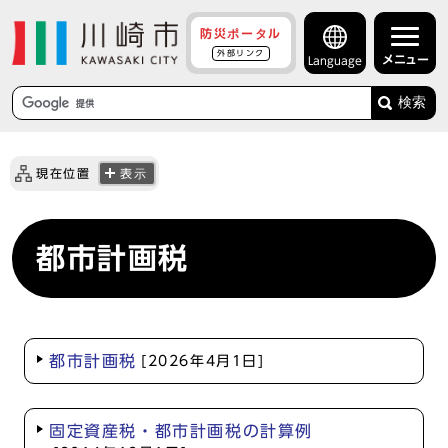
防災ポータル
外部リンク
メニュー
Language
検索
現在位置
表示
都市計画税
都市計画税
[2026年4月1日]
固定資産税・都市計画税の計算例