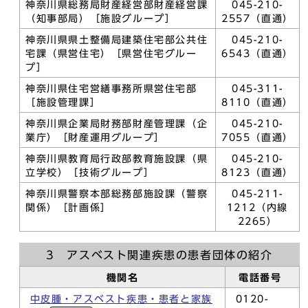
神奈川県総務局財産経営部財産経営課
045-210-
（知事部局）［施設グループ］
2557（直通）
神奈川県県土整備局建築住宅部公共住
045-210-
宅課（県営住宅）［県営住宅グルー
6543（直通）
プ］
神奈川県住宅営繕事務所県営住宅部
045-311-
［施設管理課］
8110（直通）
神奈川県企業局財務部財産管理課（企
045-210-
業庁）［財産運用グループ］
7055（直通）
神奈川県教育局行政部教育施設課（県
045-210-
立学校）［技術グループ］
8123（直通）
神奈川県警察本部総務部施設課（警察
045-211-
関係）［計画係］
1212（内線
2265）
3 アスベスト関連疾患の患者団体の紹介
機関名
電話番号
中皮腫・アスベスト疾患・患者と家族
0120-