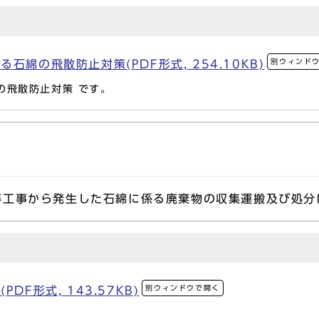
別ウィンド
石綿の飛散防止対策(PDF形式, 254.10KB)
の飛散防止対策 です。
工事から発生した石綿に係る廃棄物の収集運搬及び処分
別ウィンドウで開く
DF形式, 143.57KB)
。