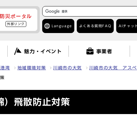
防災ポータル
外部リンク
Language
よくある質問
FAQ
AIチャッ
て
魅力・イベント
事業者
・港湾
地域環境対策
川崎市の大気
川崎市の大気 アスベ
対策
綿）飛散防止対策