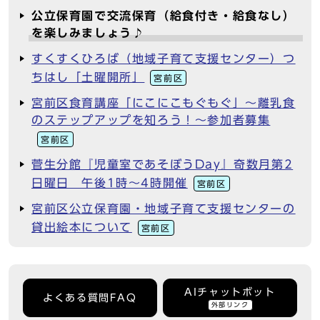
公立保育園で交流保育（給食付き・給食なし）
を楽しみましょう♪
すくすくひろば（地域子育て支援センター）つ
ちはし「土曜開所」
宮前区
宮前区食育講座「にこにこもぐもぐ」～離乳食
のステップアップを知ろう！～参加者募集
宮前区
菅生分館『児童室であそぼうDay』奇数月第2
日曜日 午後1時～4時開催
宮前区
宮前区公立保育園・地域子育て支援センターの
貸出絵本について
宮前区
AIチャットボット
よくある質問FAQ
外部リンク