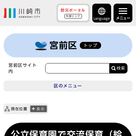
防災ポータル
外部リンク
メニュー
Language
宮前区
トップ
宮前区サイト
検索
内
区のメニュー
現在位置
表示
公立保育園で交流保育（給