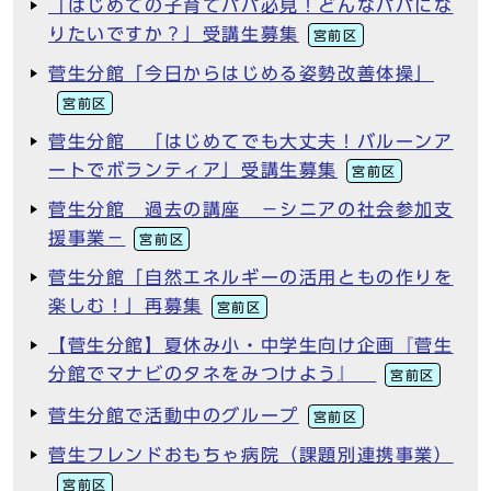
「はじめての子育てパパ必見！どんなパパにな
りたいですか？」受講生募集
宮前区
菅生分館「今日からはじめる姿勢改善体操」
宮前区
菅生分館 「はじめてでも大丈夫！バルーンア
ートでボランティア」受講生募集
宮前区
菅生分館 過去の講座 －シニアの社会参加支
援事業－
宮前区
菅生分館「自然エネルギーの活用ともの作りを
楽しむ！」再募集
宮前区
【菅生分館】夏休み小・中学生向け企画『菅生
分館でマナビのタネをみつけよう』
宮前区
菅生分館で活動中のグループ
宮前区
菅生フレンドおもちゃ病院（課題別連携事業）
宮前区