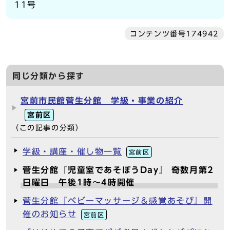
11号
コンテンツ番号174942
同じ分類から探す
宮前市民館菅生分館 学級・事業の紹介
宮前区
（この記事の分類）
学級・講座・催し物一覧
宮前区
菅生分館『児童室であそぼうDay』 奇数月第2
日曜日 午後1時～4時開催
菅生分館『ベビーマッサージ＆感覚あそび』開
催のお知らせ
宮前区