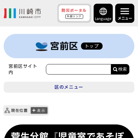
防災ポータル
外部リンク
メニュー
Language
宮前区
トップ
宮前区サイト
検索
内
区のメニュー
現在位置
表示
菅生分館『児童室であそぼ