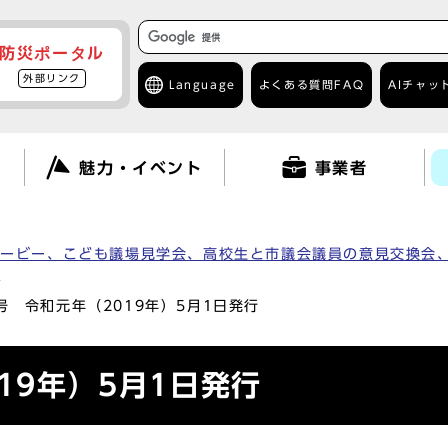
防災ポータル
外部リンク
Language
よくある質問
FAQ
AIチャッ
て
魅力・イベント
事業者
ムービー、こども議場見学会、高校生と市議会議員の意見交換会
）
1号 令和元年（2019年）5月1日発行
19年）5月1日発行