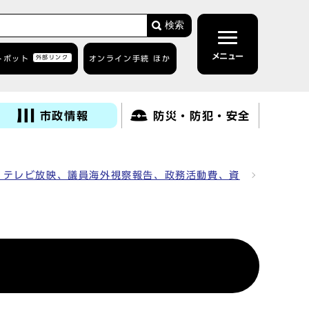
検索
メニュー
トボット
外部リンク
オンライン手続 ほか
市政情報
防災・防犯・安全
、テレビ放映、議員海外視察報告、政務活動費、資