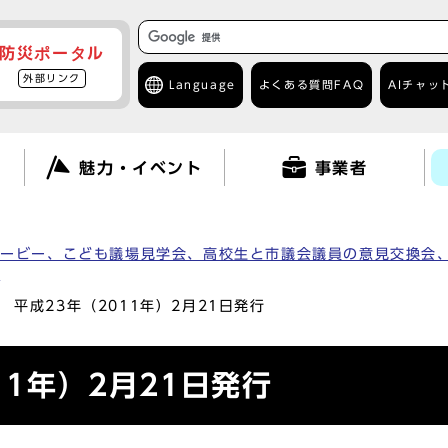
防災ポータル
外部リンク
Language
よくある質問
FAQ
AIチャッ
て
魅力・イベント
事業者
ムービー、こども議場見学会、高校生と市議会議員の意見交換会
）
 平成23年（2011年）2月21日発行
11年）2月21日発行