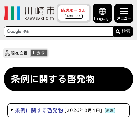
防災ポータル
外部リンク
メニュー
Language
検索
現在位置
表示
条例に関する啓発物
条例に関する啓発物
[2026年8月4日]
新着