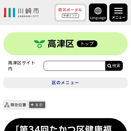
防災ポータル
外部リンク
メニュー
Language
高津区
トップ
高津区サイト
検索
内
区のメニュー
現在位置
表示
「第34回たかつ区健康福