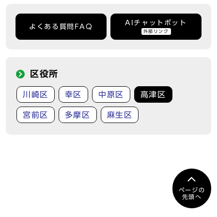
AIチャットボット
よくある質問FAQ
外部リンク
区役所
川崎区
幸区
中原区
高津区
宮前区
多摩区
麻生区
ページの
先頭へ