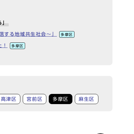
る」
発信する地域共生社会～」
多摩区
た！
多摩区
高津区
宮前区
多摩区
麻生区