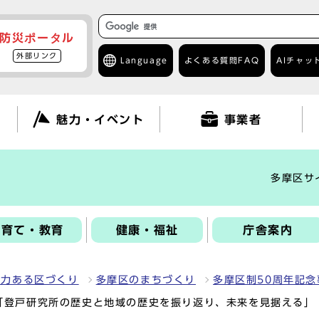
防災ポータル
外部リンク
Language
よくある質問
FAQ
AIチャッ
て
魅力・イベント
事業者
多摩区サ
子育て・教育
健康・福祉
庁舎案内
魅力ある区づくり
多摩区のまちづくり
多摩区制50周年記念
「登戸研究所の歴史と地域の歴史を振り返り、未来を見据える」