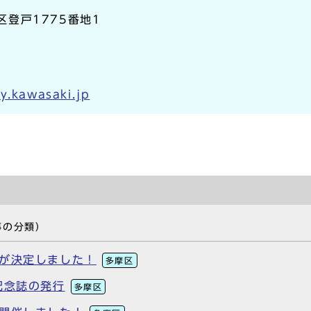
摩区登戸1775番地1
y.kawasaki.jp
事の分類）
画が決定しました！
多摩区
記念誌の発行
多摩区