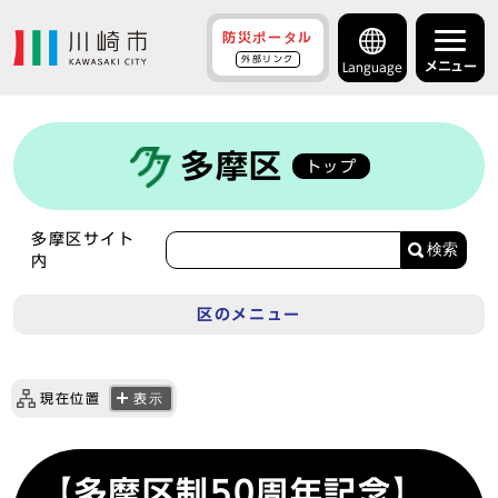
防災ポータル
外部リンク
メニュー
Language
多摩区
トップ
多摩区サイト
検索
内
区のメニュー
現在位置
表示
【多摩区制50周年記念】