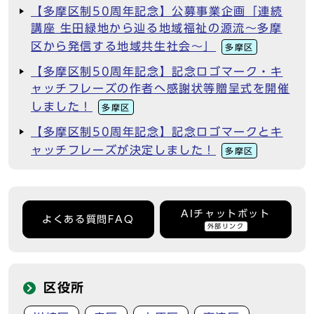
【多摩区制50周年記念】公募事業企画「連続
講座 生田緑地から辿る地域福祉の源流～多摩
区から発信する地域共生社会～」
多摩区
【多摩区制50周年記念】記念ロゴマーク・キ
ャッチフレーズの作者へ感謝状等贈呈式を開催
しました！
多摩区
【多摩区制50周年記念】記念ロゴマークとキ
ャッチフレーズが決定しました！
多摩区
AIチャットボット
よくある質問FAQ
外部リンク
区役所