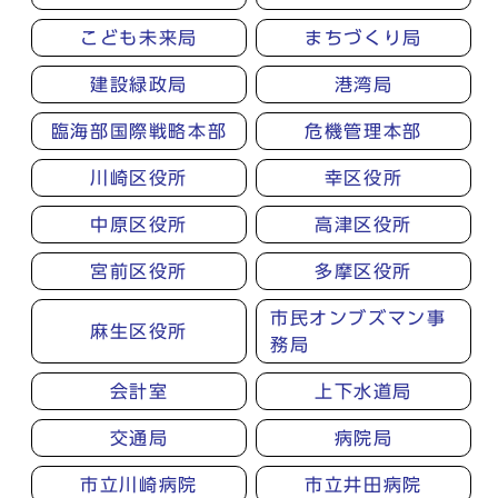
こども未来局
まちづくり局
建設緑政局
港湾局
臨海部国際戦略本部
危機管理本部
川崎区役所
幸区役所
中原区役所
高津区役所
宮前区役所
多摩区役所
市民オンブズマン事
麻生区役所
務局
会計室
上下水道局
交通局
病院局
市立川崎病院
市立井田病院