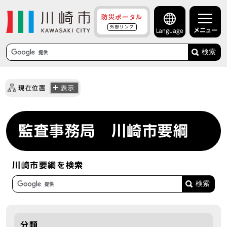
防災ポータル
外部リンク
メニュー
Language
検索
現在位置
表示
監査事務局 川崎市要綱
川崎市要綱を検索
分類