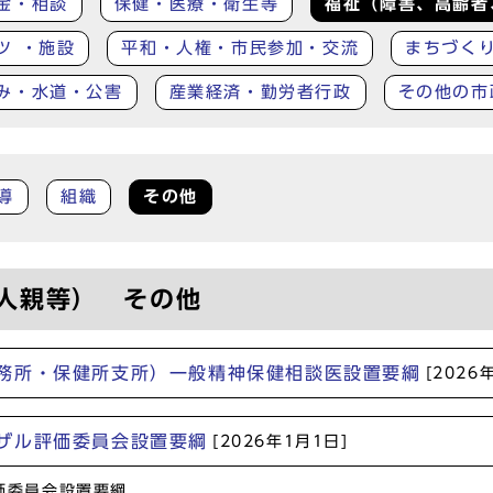
金・相談
保健・医療・衛生等
福祉（障害、高齢者
ツ ・施設
平和・人権・市民参加・交流
まちづく
み・水道・公害
産業経済・勤労者行政
その他の市
導
組織
その他
人親等） その他
務所・保健所支所）一般精神保健相談医設置要綱
[2026
ザル評価委員会設置要綱
[2026年1月1日]
価委員会設置要綱