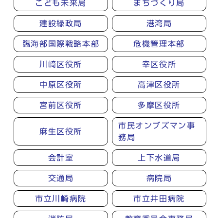
こども未来局
まちづくり局
建設緑政局
港湾局
臨海部国際戦略本部
危機管理本部
川崎区役所
幸区役所
中原区役所
高津区役所
宮前区役所
多摩区役所
市民オンブズマン事
麻生区役所
務局
会計室
上下水道局
交通局
病院局
市立川崎病院
市立井田病院