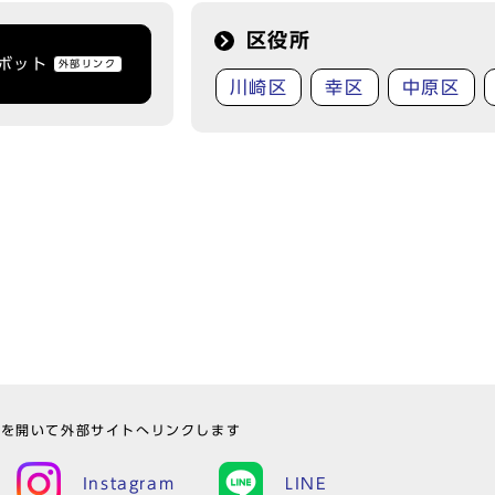
区役所
トボット
外部リンク
川崎区
幸区
中原区
ウを開いて外部サイトへリンクします
Instagram
LINE