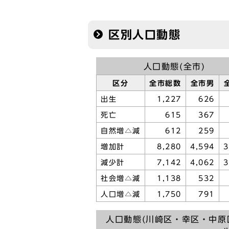
区別人口動態
人口動態(全市)
区分
全市総数
全市男
出生
1,227
626
死亡
615
367
自然増△減
612
259
増加計
8,280
4,594
3
減少計
7,142
4,062
3
社会増△減
1,138
532
人口増△減
1,750
791
人口動態(川崎区・幸区・中