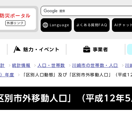
防災ポータル
外部リンク
Language
よくある質問
FAQ
AIチャッ
て
魅力・イベント
事業者
統計
統計情報
人口・世帯数
川崎市の世帯数・人口
川
0）年度
「区別人口動態」及び「区別市外移動人口」（平成1
区別市外移動人口」（平成12年5