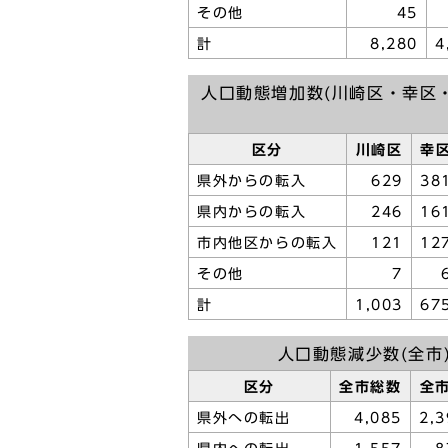
その他
45
計
8,280
4
人口動態増加数(川崎区・幸区
区分
川崎区
幸
県外からの転入
629
38
県内からの転入
246
16
市内他区からの転入
121
12
その他
7
計
1,003
67
人口動態減少数(全市
区分
全市総数
全
県外への転出
4,085
2,3