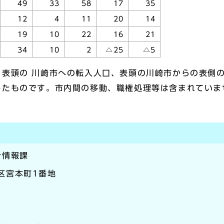
49
33
58
17
35
12
4
11
20
14
19
10
22
16
21
34
10
2
△25
△5
ら表頭の 川崎市への転入人口、表頭の川崎市からの表側
したものです。市内間の移動、職権処理等は含まれていま
計情報課
崎区宮本町1番地