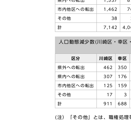
県内への転出
1,557
8
市内他区への転出
1,462
7
その他
38
計
7,142
4,0
人口動態減少数(川崎区・幸区
区分
川崎区
幸区
県外への転出
462
350
県内への転出
307
176
市内他区への転出
125
159
その他
17
3
計
911
688
(注）「その他」とは、職権処理