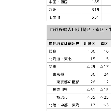
中国・四国
185
九州
319
その他
531
市外移動人口(川崎区・幸区・
前住地又は転出先
川崎区
幸区
総数
106
16
北海道・東北
15
5
関東
△29
△17
東京都
36
24
東京都の区部
26
12
神奈川県
△61
△15
横浜市
△35
△25
北陸・中部・東海
13
△3