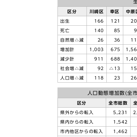
区分
川崎区
幸区
中原
出生
166
121
2
死亡
140
85
自然増△減
26
36
1
増加計
1,003
675
1,5
減少計
911
688
1,4
社会増△減
92
△13
1
人口増△減
118
23
2
人口動態増加数(全市
区分
全市総数
県外からの転入
5,231
2
県内からの転入
1,542
市内他区からの転入
1,462