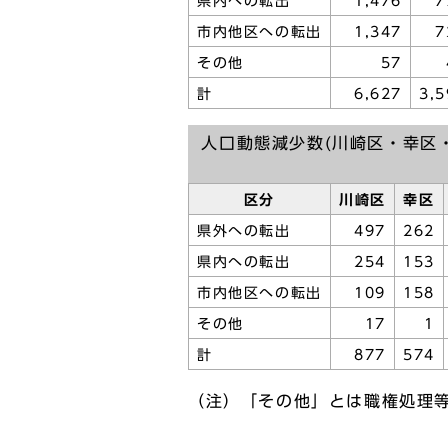
県内への転出
1,476
7
市内他区への転出
1,347
7
その他
57
計
6,627
3,5
人口動態減少数(川崎区・幸区
区分
川崎区
幸区
県外への転出
497
262
県内への転出
254
153
市内他区への転出
109
158
その他
17
1
計
877
574
（注）「その他」とは職権処理