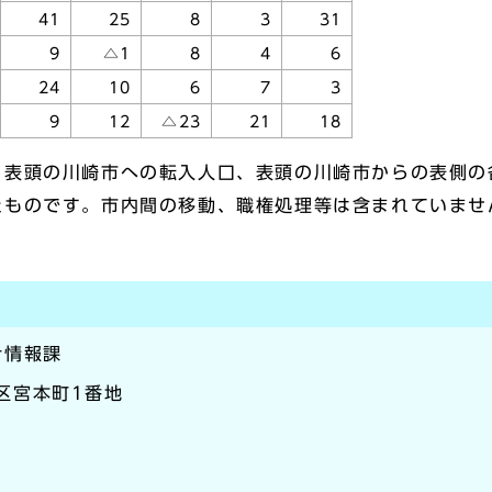
41
25
8
3
31
9
△1
8
4
6
24
10
6
7
3
9
12
△23
21
18
ら表頭の川崎市への転入人口、表頭の川崎市からの表側の
たものです。市内間の移動、職権処理等は含まれていませ
計情報課
崎区宮本町1番地