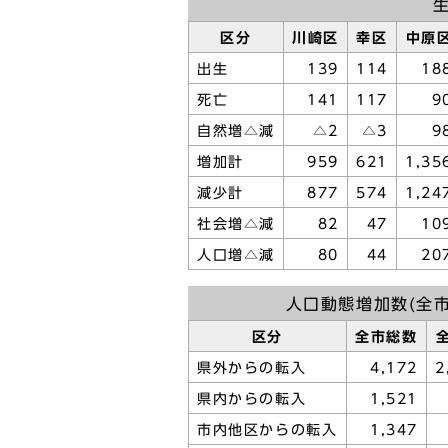
生
区分
川崎区
幸区
中原
出生
139
114
18
死亡
141
117
9
自然増△減
△2
△3
9
増加計
959
621
1,35
減少計
877
574
1,24
社会増△減
82
47
10
人口増△減
80
44
20
人口動態増加数(全市
区分
全市総数
県外からの転入
4,172
2
県内からの転入
1,521
市内他区からの転入
1,347