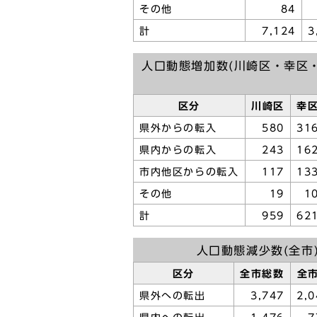
その他
84
計
7,124
3
人口動態増加数(川崎区・幸区
区分
川崎区
幸
県外からの転入
580
31
県内からの転入
243
16
市内他区からの転入
117
13
その他
19
1
計
959
62
人口動態減少数(全市
区分
全市総数
全
県外への転出
3,747
2,0