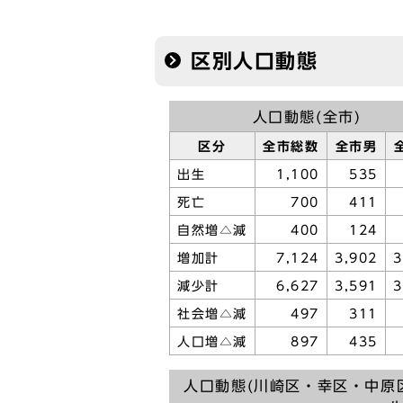
区別人口動態
人口動態(全市)
区分
全市総数
全市男
出生
1,100
535
死亡
700
411
自然増△減
400
124
増加計
7,124
3,902
3
減少計
6,627
3,591
3
社会増△減
497
311
人口増△減
897
435
人口動態(川崎区・幸区・中原