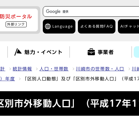
防災ポータル
外部リンク
Language
よくある質問
FAQ
AIチャッ
て
魅力・イベント
事業者
統計
統計情報
人口・世帯数
川崎市の世帯数・人口
川
5）年度
「区別人口動態」及び「区別市外移動人口」（平成17
別市外移動人口」（平成17年1