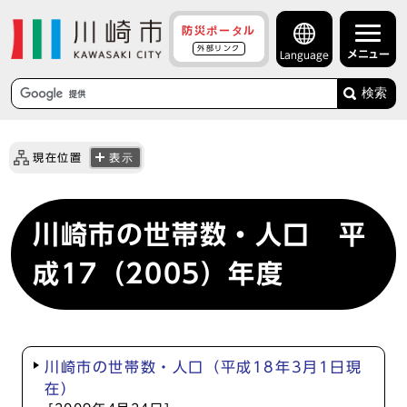
防災ポータル
外部リンク
メニュー
Language
検索
現在位置
表示
川崎市の世帯数・人口 平
成17（2005）年度
川崎市の世帯数・人口（平成18年3月1日現
在）