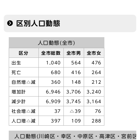
区別人口動態
人口動態(全市)
区分
全市総数
全市男
全市女
出生
1,040
564
476
死亡
680
416
264
自然増△減
360
148
212
増加計
6,946
3,706
3,240
減少計
6,909
3,745
3,164
社会増△減
37
△39
76
人口増△減
397
109
288
人口動態(川崎区・幸区・中原区・高津区・宮前区