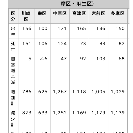
摩区・麻生区)
区
川崎
幸区
中原区
高津区
宮前区
多摩区
分
区
出
156
100
171
165
186
150
生
死
151
106
124
73
83
82
亡
自
5
△6
47
92
103
68
然
増
△
減
増
786
625
1,267
1,118
1,005
1,029
1
加
計
減
873
633
1,252
1,169
1,179
1,139
少
計