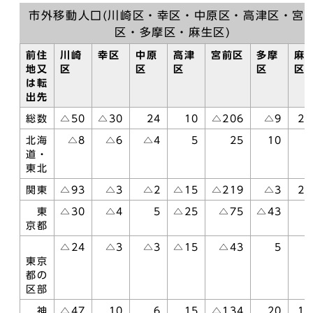
市外移動人口(川崎区・幸区・中原区・高津区・宮
区・多摩区・麻生区)
前住
川崎
幸区
中原
高津
宮前区
多摩
麻
地又
区
区
区
区
区
は転
出先
総数
△50
△30
24
10
△206
△9
28
北海
△8
△6
△4
5
25
10
1
道・
東北
関東
△93
△3
△2
△15
△219
△3
27
東
△30
△4
5
△25
△75
△43
9
京都
△24
△3
△3
△15
△43
5
5
東京
都の
区部
神
△47
10
6
15
△134
20
10