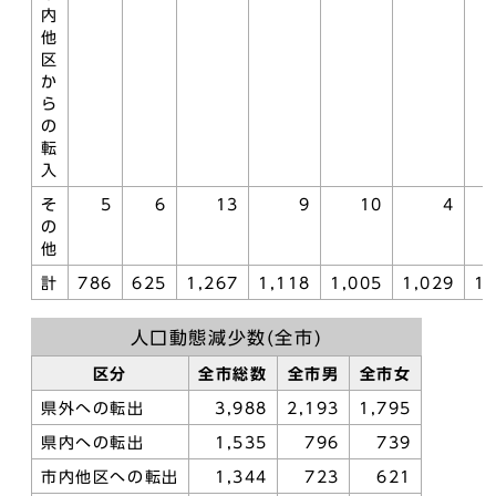
内
他
区
か
ら
の
転
入
そ
5
6
13
9
10
4
の
他
計
786
625
1,267
1,118
1,005
1,029
1,
人口動態減少数(全市)
区分
全市総数
全市男
全市女
県外への転出
3,988
2,193
1,795
県内への転出
1,535
796
739
市内他区への転出
1,344
723
621