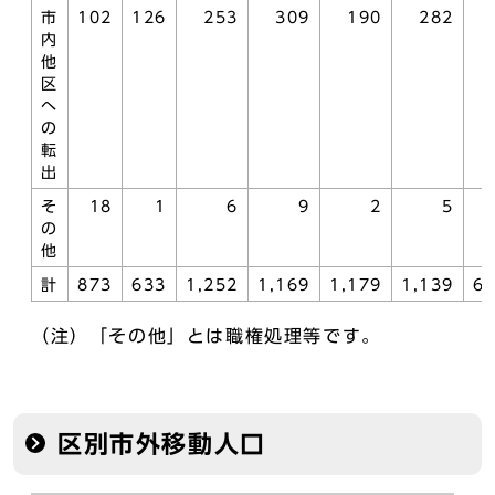
市
102
126
253
309
190
282
内
他
区
へ
の
転
出
そ
18
1
6
9
2
5
の
他
計
873
633
1,252
1,169
1,179
1,139
6
（注）「その他」とは職権処理等です。
区別市外移動人口