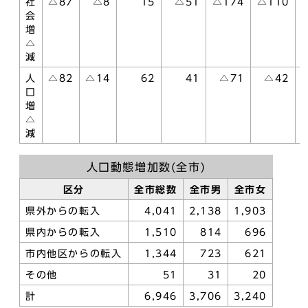
社
△87
△8
15
△51
△174
△110
会
増
△
減
人
△82
△14
62
41
△71
△42
口
増
△
減
人口動態増加数(全市)
区分
全市総数
全市男
全市女
県外からの転入
4,041
2,138
1,903
県内からの転入
1,510
814
696
市内他区からの転入
1,344
723
621
その他
51
31
20
計
6,946
3,706
3,240