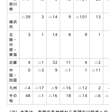
奈川
県
△39
3
△14
9
△101
13
8
横浜
市
北
3
1
14
8
9
1
陸・
中
部・
東海
近畿
4
△1
32
11
4
△2
中
0
△3
9
△1
1
△11
1
国・
四国
九州
△4
△17
△9
△16
△12
2
△
その
48
△1
△16
18
△14
△6
△2
他