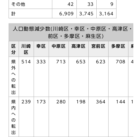
その他
42
33
9
計
6,909
3,745
3,164
人口動態減少数(川崎区・幸区・中原区・高津区・
前区・多摩区・麻生区)
区
川崎
幸区
中原区
高津区
宮前区
多摩区
麻
分
区
県
514
333
713
653
623
708
4
外
へ
の
転
出
県
239
173
280
198
364
144
1
内
へ
の
転
出