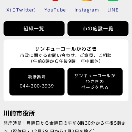
X(旧Twitter)
YouTube
Instagram
LINE
組織一覧
市の施設一覧
サンキューコールかわさき
市政に関するお問い合わせ、ご意見、ご相談
（午前8時から午後9時 年中無休）
サンキューコールか
電話番号
わさきの
044-200-3939
ページを見る
川崎市役所
開庁時間：月曜日から金曜日の午前8時30分から午後5時ま
で（祝休日・12月29 日から1月3日を除く）