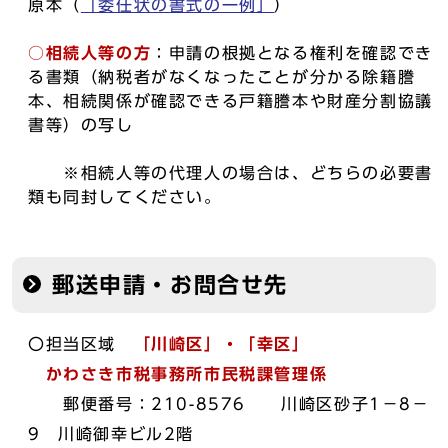
原本（
「委任状の書式の一例」
）
○相続人等の方
：申請の根拠となる権利を確認でき
る書類（納税者がなくなったことが分かる除籍謄
本、相続関係が確認できる戸籍謄本や財産分割協議
書等）の写し
※相続人等の代理人の場合は、どちらの必要書
類も同封してください。
郵送申請・お問合せ先
〇担当区域
「川崎区」・「幸区」
かわさき市税事務所市民税課管理係
郵便番号：210-8576 川崎区砂子1－8－
9 川崎御幸ビル2階