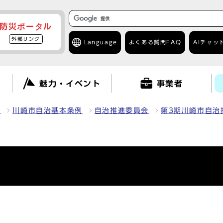
防災ポータル
外部リンク
Language
よくある質問
FAQ
AIチャッ
て
魅力・イベント
事業者
報
川崎市自治基本条例
自治推進委員会
第3期川崎市自治