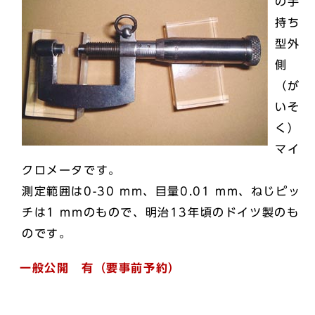
の手
持ち
型外
側
（が
いそ
く）
マイ
クロメータです。
測定範囲は0-30 mm、目量0.01 mm、ねじピッ
チは1 mmのもので、明治13年頃のドイツ製のも
のです。
一般公開 有（要事前予約）