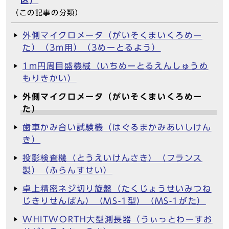
区）
（この記事の分類）
外側マイクロメータ（がいそくまいくろめー
た）（3m用）（3めーとるよう）
1m円周目盛機械（いちめーとるえんしゅうめ
もりきかい）
外側マイクロメータ（がいそくまいくろめー
た）
歯車かみ合い試験機（はぐるまかみあいしけん
き）
投影検査機（とうえいけんさき）（フランス
製）（ふらんすせい）
卓上精密ネジ切り旋盤（たくじょうせいみつね
じきりせんばん）（MS-1型）（MS-1がた）
WHITWORTH大型測長器（うぃっとわーすお