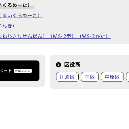
いくろめーた）
くまいくろめーた）
いんき）
ねじきりせんばん）（MS-2型）（MS-2がた）
区役所
トボット
外部リンク
川崎区
幸区
中原区