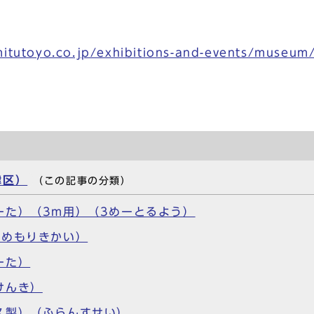
itutoyo.co.jp/exhibitions-and-events/museum
津区）
（この記事の分類）
ーた）（3m用）（3めーとるよう）
うめもりきかい）
ーた）
けんき）
ス製）（ふらんすせい）