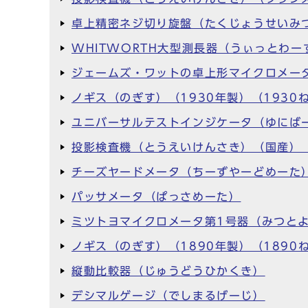
卓上精密ネジ切り旋盤（たくじょうせいみつ
WHITWORTH大型測長器（うぃっとわ
ジェームズ・ワットの卓上形マイクロメー
ノギス（のぎす）（1930年製）（1930
ユニバーサルテストインジケータ（ゆにば
投影検査機（とうえいけんさき）（国産）
チーズヤードメータ（ちーずやーどめーた
パッサメータ（ぱっさめーた）
ミツトヨマイクロメータ第1号器（みつと
ノギス（のぎす）（1890年製）（1890
縦動比較器（じゅうどうひかくき）
デシマルゲージ（でしまるげーじ）