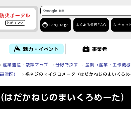
防災ポータル
外部リンク
Language
よくある質問
FAQ
AIチャッ
て
魅力・イベント
事業者
産業遺産・散策マップ
分野で探す
産業（産業・工作機械
（高津区）
裸ネジのマイクロメータ（はだかねじのまいくろめ
（はだかねじのまいくろめーた）