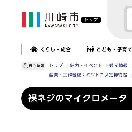
トップ
くらし・総合
こども・子育
トップ
魅力・イベント
観光情報
現在位置
産業・工作機械：ミツトヨ測定博物館
裸ネジのマイクロメータ