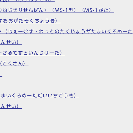
ねじきりせんばん）（MS-1型）（MS-1がた）
ーすおおがたそくちょうき）
タ（じぇーむず・わっとのたくじょうがたまいくろめー
ねんせい）
ーさるてすといんじけーた）
（こくさん）
）
よまいくろめーただいいちごうき）
ねんせい）