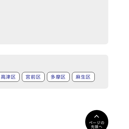
高津区
宮前区
多摩区
麻生区
ページの
先頭へ