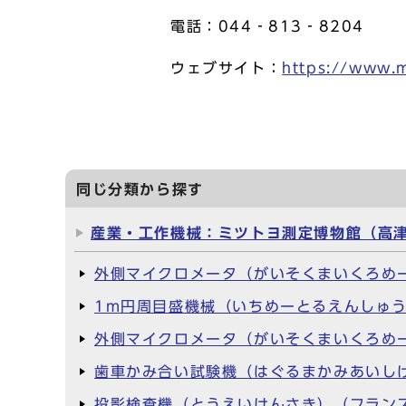
電話：044‐813‐8204
ウェブサイト：
https://www.m
同じ分類から探す
産業・工作機械：ミツトヨ測定博物館（高
外側マイクロメータ（がいそくまいくろめ
1m円周目盛機械（いちめーとるえんしゅ
外側マイクロメータ（がいそくまいくろめ
歯車かみ合い試験機（はぐるまかみあいし
投影検査機（とうえいけんさき）（フラン