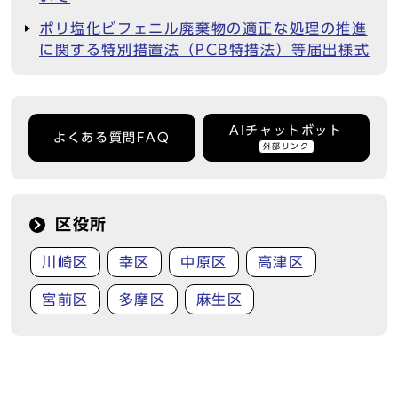
ポリ塩化ビフェニル廃棄物の適正な処理の推進
に関する特別措置法（PCB特措法）等届出様式
AIチャットボット
よくある質問FAQ
外部リンク
区役所
川崎区
幸区
中原区
高津区
宮前区
多摩区
麻生区