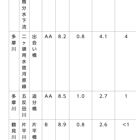
筒
分
水
下
流
多
二
出
AA
8.2
0.8
4.1
4
摩
ヶ
会
川
領
い
用
橋
水
宿
河
原
線
多
五
追
AA
8.5
1.0
2.7
1
摩
反
分
川
田
橋
川
鶴
片
片
B
8.9
0.8
2.6
<1
見
平
平
川
川
橋