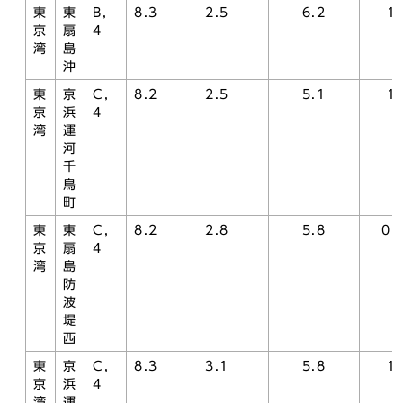
東
東
B，
8.3
2.5
6.2
1.
京
扇
4
湾
島
沖
東
京
C，
8.2
2.5
5.1
1.
京
浜
4
湾
運
河
千
鳥
町
東
東
C，
8.2
2.8
5.8
0.
京
扇
4
湾
島
防
波
堤
西
東
京
C，
8.3
3.1
5.8
1.
京
浜
4
湾
運