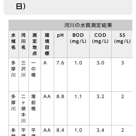
日）
河川の水質測定結果
水
河
測
環
pH
BOD
COD
SS
域
川
定
境
(mg/L)
(mg/L)
(mg/L)
名
名
地
目
点
標
多
三
一
A
7.6
1.0
3.0
3
摩
沢
の
川
川
橋
多
二
堰
AA
8.8
1.1
3.2
2
摩
ヶ
前
川
領
橋
本
川
多
平
平
AA
8.4
1.0
3.4
2