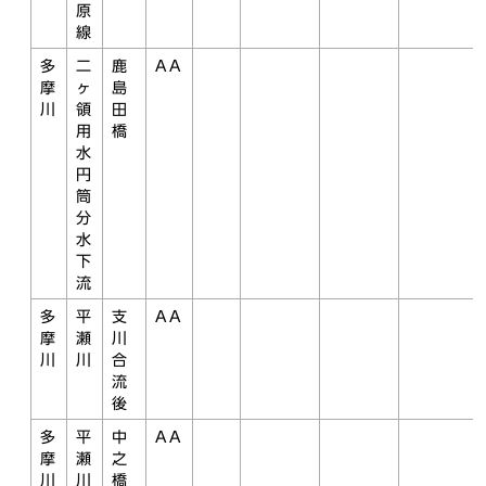
原
線
多
二
鹿
AA
摩
ヶ
島
川
領
田
用
橋
水
円
筒
分
水
下
流
多
平
支
AA
摩
瀬
川
川
川
合
流
後
多
平
中
AA
摩
瀬
之
川
川
橋