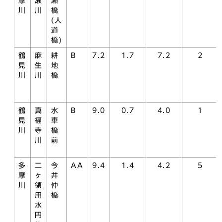
摩
瀬
瀬
川
川
橋
(人
道
橋)
鶴
麻
耕
B
7.2
1.7
7.2
2
見
生
地
川
川
橋
鶴
真
水
B
9.0
0.7
4.0
1
見
福
車
川
寺
橋
川
前
多
二
今
AA
9.4
1.4
4.2
5
摩
ヶ
井
川
領
仲
用
橋
水
円