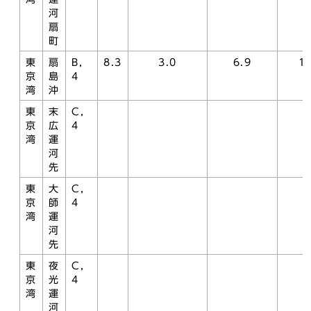
河
扇
町
東
扇
B，
8.3
3.0
6.9
1.
京
島
4
湾
沖
東
末
C，
京
広
4
湾
運
河
先
東
大
C，
京
師
4
湾
運
河
先
東
夜
C，
京
光
4
湾
運
河