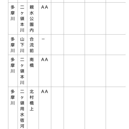
多
二
親
AA
摩
ヶ
水
川
領
公
本
園
川
内
多
山
合
－
摩
下
流
川
川
前
多
二
南
AA
摩
ヶ
橋
川
領
本
川
多
二
北
AA
摩
ヶ
村
川
領
橋
用
上
水
宿
河