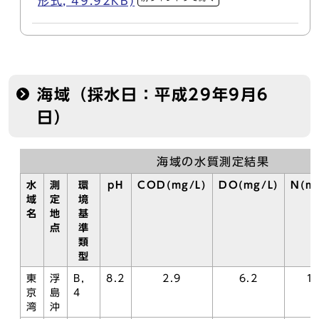
形式, 49.92KB)
海域（採水日：平成29年9月6
日）
海域の水質測定結果
水
測
環
pH
COD(mg/L)
DO(mg/L)
N(mg
域
定
境
名
地
基
点
準
類
型
東
浮
B，
8.2
2.9
6.2
1.
京
島
4
湾
沖