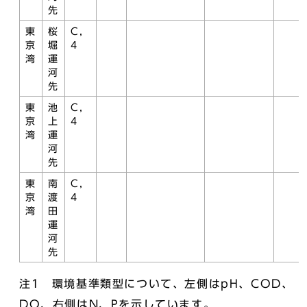
先
東
桜
C，
京
堀
4
湾
運
河
先
東
池
C，
京
上
4
湾
運
河
先
東
南
C，
京
渡
4
湾
田
運
河
先
注1 環境基準類型について、左側はpH、COD、
DO、右側はN、Pを示しています。