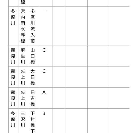
線
多
宮
多
－
摩
内
摩
川
雨
川
水
流
幹
入
線
前
鶴
麻
山
C
見
生
口
川
川
橋
鶴
矢
大
C
見
上
日
川
川
橋
鶴
矢
日
A
見
上
吉
川
川
橋
多
三
下
B
摩
沢
村
川
川
橋
下