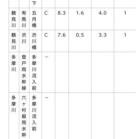
下
鶴
有
五
C
8.3
1.6
4.0
1
見
馬
月
川
川
橋
鶴
渋
渋
C
7.6
0.5
3.3
1
見
川
川
川
橋
多
登
多
－
摩
戸
摩
川
雨
川
水
流
幹
入
線
前
多
六
多
－
摩
ヶ
摩
川
村
川
掘
流
雨
入
水
前
幹