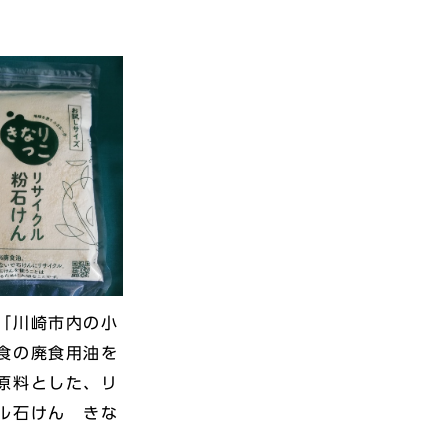
「川崎市内の小
食の廃食用油を
原料とした、リ
ル石けん きな
」