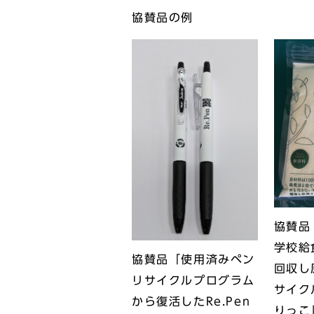
協賛品の例
協賛品
学校給
協賛品「使用済みペン
回収し
リサイクルプログラム
サイク
から復活したRe.Pen
りっこ