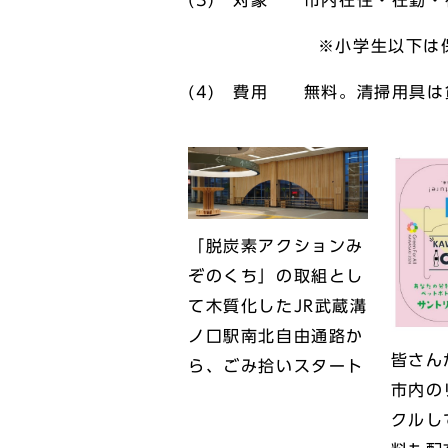
(3) 対象 市内在住・在勤・
※小学生以下は保護
(4) 費用 無料。清掃用具は
「脱炭素アクションみ
ぞのくち」の取組とし
て木質化したJR武蔵溝
ノ口駅南北自由通路か
皆さん
ら、ごみ拾いスタート
市内の
クルし