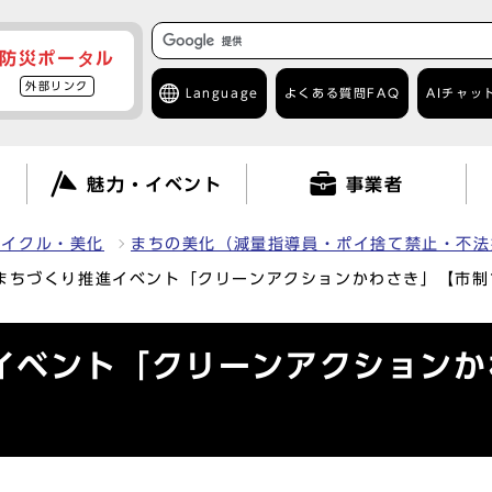
防災ポータル
外部リンク
Language
よくある質問
FAQ
AIチャッ
て
魅力・イベント
事業者
サイクル・美化
まちの美化（減量指導員・ポイ捨て禁止・不法
まちづくり推進イベント「クリーンアクションかわさき」【市制
イベント「クリーンアクションか