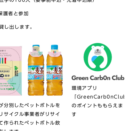
在学の100人（要事前申込・先着申込順）
者と参加
貸し出します。
環境アプリ
「GreenCarb0nClub
が分別したペットボトルを
のポイントももらえま
リサイクル事業者がリサイ
す
て作られたペットボトル飲