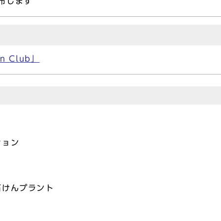
布します
n Club」
ション
石けんプラント