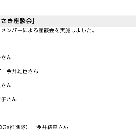
わさき座談会」
トメンバーによる座談会を実施しました。
裕さん
プ 今井雄也さん
弘さん
麗子さん
DGs推進隊） 今井結菜さん