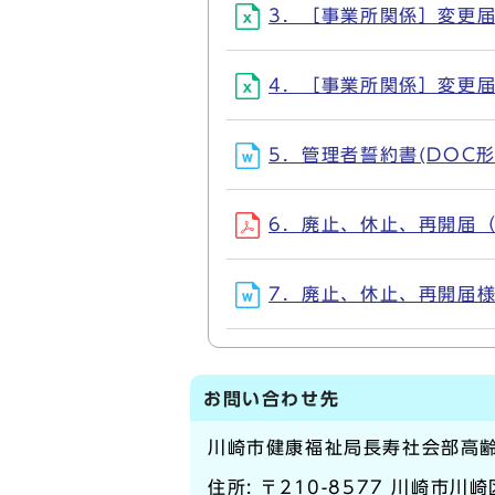
3．［事業所関係］変更届必要
4．［事業所関係］変更届様式
5．管理者誓約書(DOC形式,
6．廃止、休止、再開届（提
7．廃止、休止、再開届様式(
お問い合わせ先
川崎市健康福祉局長寿社会部高
住所: 〒210-8577 川崎市川