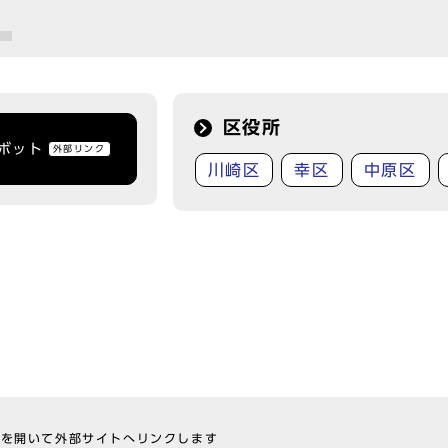
）
区役所
トボット
外部リンク
川崎区
幸区
中原区
ウを開いて外部サイトへリンクします