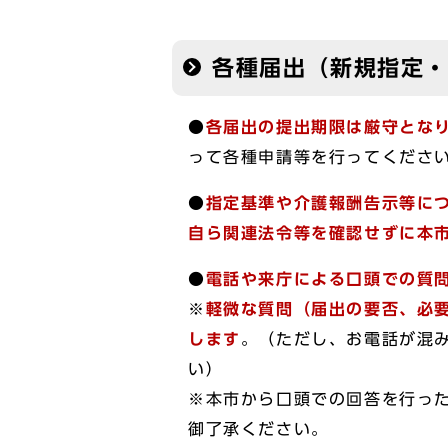
各種届出（新規指定
●
各届出の提出期限は厳守とな
って各種申請等を行ってくださ
●
指定基準や介護報酬告示等に
自ら関連法令等を確認せずに本
●
電話や来庁による口頭での質
※
軽微な質問（届出の要否、必
します
。（ただし、お電話が混
い）
※本市から口頭での回答を行っ
御了承ください。