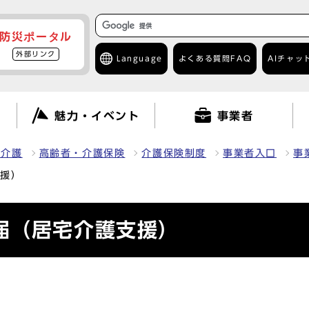
防災ポータル
外部リンク
Language
よくある質問
FAQ
AIチャッ
て
魅力・イベント
事業者
・介護
高齢者・介護保険
介護保険制度
事業者入口
事
支援）
届（居宅介護支援）