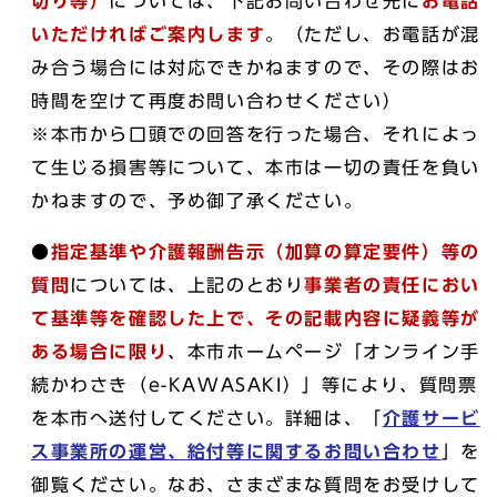
切り等）
については、下記お問い合わせ先に
お電話
いただければご案内します
。（ただし、お電話が混
み合う場合には対応できかねますので、その際はお
時間を空けて再度お問い合わせください）
※本市から口頭での回答を行った場合、それによっ
て生じる損害等について、本市は一切の責任を負い
かねますので、予め御了承ください。
●
指定基準や介護報酬告示（加算の算定要件）等の
質問
については、上記のとおり
事業者の責任におい
て基準等を確認した上で、
その記載内容に疑義等が
ある場合に限り
、本市ホームページ「オンライン手
続かわさき（e-KAWASAKI）」等により、質問票
を本市へ送付してください。詳細は、「
介護サービ
ス事業所の運営、給付等に関するお問い合わせ
」を
御覧ください。なお、さまざまな質問をお受けして