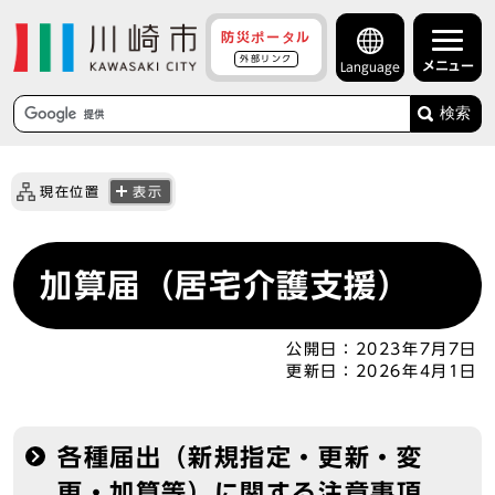
防災ポータル
外部リンク
メニュー
Language
検索
現在位置
表示
加算届（居宅介護支援）
公開日：
2023年7月7日
更新日：
2026年4月1日
各種届出（新規指定・更新・変
更・加算等）に関する注意事項