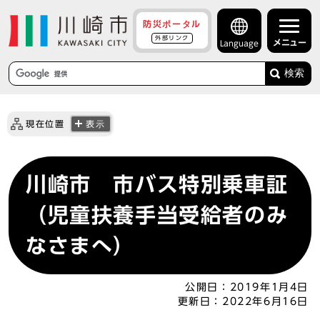
防災ポータル
外部リンク
メニュー
Language
検索
現在位置
表示
川崎市 市バス特別乗車証
（児童扶養手当受給者のみ
なさまへ）
公開日：
2019年1月4日
更新日：
2022年6月16日