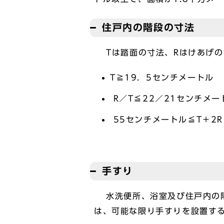
住戸内の階段の寸法
Tは踏面の寸法、Rはけあげの
T≧19．5センチメートル
R／T≦22／21センチメー
55センチメートル≦T＋2
手すり
水洗便所、浴室及び住戸内の階
は、可能な限り手すりを設置す