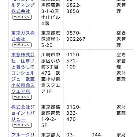
ルティング
黒区鷹番
6822-
家管
株式会社
3-1-8原
3858
理
中山ビル
外部リンク
4階
東京ガス株
東京都港
0570-
空き
式会社
区海岸1-
002267
家管
5-20
理
外部リンク
東急株式会
川崎市中
0120-
空き
社 住まい
原区小杉
572-
家管
と暮らしの
町3丁目
109
理
コンシェル
472 武
家財
ジュ 武蔵
蔵小杉東
整理
小杉東急ス
急スクエ
クエア店
ア1F
外部リンク
株式会社ジ
東京都葛
0120-
家財
ョイントバ
飾区青砥
333-
整理
リュー
1-9-2-
470
5F
外部リンク
ブルークリ
東京都大
03-
044-
家財