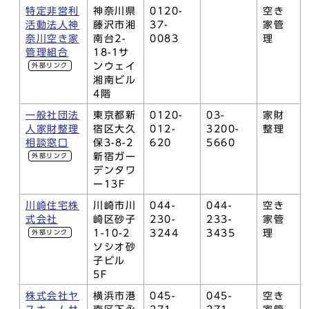
特定非営利
神奈川県
0120-
空き
活動法人神
藤沢市湘
37-
家管
奈川空き家
南台2-
0083
理
管理組合
18-1サ
ンウェイ
外部リンク
湘南ビル
4階
一般社団法
東京都新
0120-
03-
家財
人家財整理
宿区大久
012-
3200-
整理
相談窓口
保3-8-2
620
5660
新宿ガー
外部リンク
デンタワ
ー13F
川崎住宅株
川崎市川
044-
044-
空き
式会社
崎区砂子
230-
233-
家管
1-10-2
3244
3435
理
外部リンク
ソシオ砂
子ビル
5F
株式会社ヤ
横浜市港
045-
045-
空き