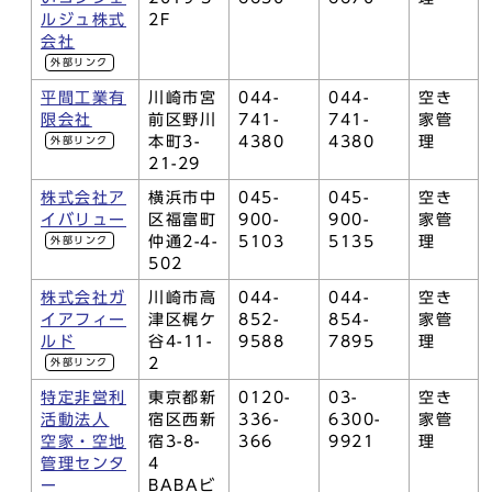
ルジュ株式
2F
会社
外部リンク
平間工業有
川崎市宮
044-
044-
空き
限会社
前区野川
741-
741-
家管
本町3-
4380
4380
理
外部リンク
21-29
株式会社ア
横浜市中
045-
045-
空き
イバリュー
区福富町
900-
900-
家管
仲通2-4-
5103
5135
理
外部リンク
502
株式会社ガ
川崎市高
044-
044-
空き
イアフィー
津区梶ケ
852-
854-
家管
ルド
谷4-11-
9588
7895
理
2
外部リンク
特定非営利
東京都新
0120-
03-
空き
活動法人
宿区西新
336-
6300-
家管
空家・空地
宿3-8-
366
9921
理
管理センタ
4
ー
BABAビ