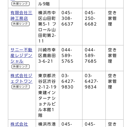
ル9階
外部リンク
有限会社三
横浜市中
045-
045-
空き
神工務店
区山田町
308-
250-
家管
第5-1 フ
6637
6682
理
外部リンク
ロール山
田町第2-
11
サニー不動
川崎市幸
044-
044-
空き
産レジデン
区鹿島田
589-
589-
家管
シャル
3-6-21
5765
7685
理
外部リンク
株式会社ジ
東京都渋
03-
03-
空き
ェクトワン
谷区渋谷
6427-
6427-
家管
2-12-19
9830
9834
理
外部リンク
東建イン
ターナシ
ョナルビ
ル本館1
階
株式会社
横浜市港
045-
045-
空き