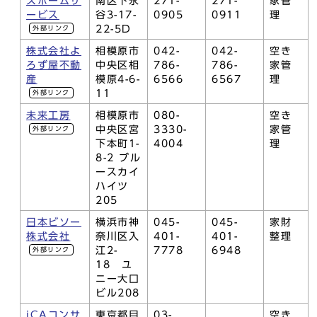
スホームサ
南区下永
271-
271-
家管
ービス
谷3-17-
0905
0911
理
22-5D
外部リンク
株式会社よ
相模原市
042-
042-
空き
ろず屋不動
中央区相
786-
786-
家管
産
模原4-6-
6566
6567
理
11
外部リンク
未来工房
相模原市
080-
空き
中央区宮
3330-
家管
外部リンク
下本町1-
4004
理
8-2 ブル
ースカイ
ハイツ
205
日本ビソー
横浜市神
045-
045-
家財
株式会社
奈川区入
401-
401-
整理
江2-
7778
6948
外部リンク
18 ユ
ニー大口
ビル208
iCAコンサ
東京都目
03-
空き