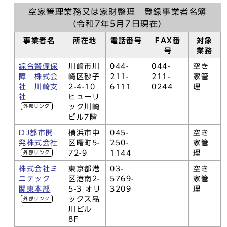
空家管理業務又は家財整理 登録事業者名簿
（令和7年5月7日現在）
事業者名
所在地
電話番号
FAX番
対象
号
業務
綜合警備保
川崎市川
044-
044-
空き
障 株式会
崎区砂子
211-
211-
家管
社 川崎支
2-4-10
6111
0244
理
社
ヒューリ
ック川崎
外部リンク
ビル7階
DJ都市開
横浜市中
045-
空き
発株式会社
区曙町5-
250-
家管
72-9
1144
理
外部リンク
株式会社ミ
東京都港
03-
空き
ニテック
区港南2-
5769-
家管
関東本部
5-3 オリ
3209
理
ックス品
外部リンク
川ビル
8F