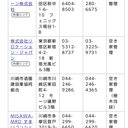
ーン株式会
田区萩中
6404-
280-
整理
社
1-6-
8503
6675
10 フ
外部リンク
ェニック
ス糀谷1-
B
株式会社リ
東京都新
03-
03-
空き
ロケーショ
宿区新宿
5312-
3225-
家管
ン・ジャパ
4-2-
8737
9731
理
ン
18 新
宿光風ビ
外部リンク
ル3階
川崎市造園
川崎市川
044-
044-
空き
建設業協同
崎区東田
246-
246-
家管
組合
町4-
9286
4365
理
12 モ
（樹
ーリ礒野
木伐
ビル3階
採）
MISAWA-
川崎市多
044-
044-
空き
MRD すま
摩区登戸
299-
299-
家管
いコンシェ
2019-3-
6650
6670
理