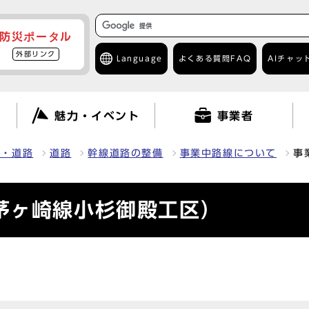
防災ポータル
外部リンク
Language
よくある質問
FAQ
AIチャッ
て
魅力・イベント
事業者
車・道路
道路
幹線道路の整備
事業中路線について
事
茅ヶ崎線小杉御殿工区）