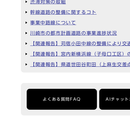
渋滞対策の取組
幹線道路の整備に関するコト
事業中路線について
川崎市の都市計画道路の事業進捗状況
【関連報告】苅宿小田中線の整備により交
【関連報告】宮内新横浜線（子母口工区）
【関連報告】県道世田谷町田（上麻生交差
よくある質問FAQ
AIチャッ