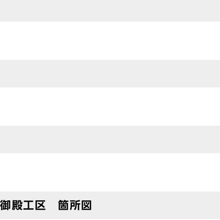
杉御殿工区 箇所図