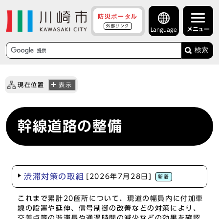
防災ポータル
外部リンク
メニュー
Language
検索
現在位置
表示
幹線道路の整備
渋滞対策の取組
[2026年7月28日]
新着
これまで累計20箇所について、現道の幅員内に付加車
線の設置や延伸、信号制御の改善などの対策により、
交差点等の渋滞長や通過時間の減少などの効果を確認