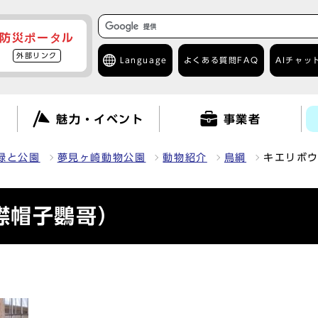
防災ポータル
外部リンク
Language
よくある質問
FAQ
AIチャッ
て
魅力・イベント
事業者
緑と公園
夢見ヶ崎動物公園
動物紹介
鳥綱
キエリボ
襟帽子鸚哥）