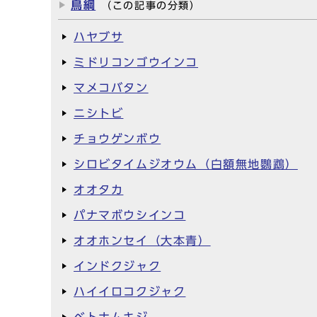
鳥綱
（この記事の分類）
ハヤブサ
ミドリコンゴウインコ
マメコバタン
ニシトビ
チョウゲンボウ
シロビタイムジオウム（白額無地鸚鵡）
オオタカ
パナマボウシインコ
オオホンセイ（大本青）
インドクジャク
ハイイロコクジャク