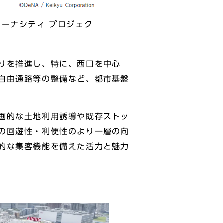
キ アリーナシティ プロジェク
りを推進し、特に、⻄⼝を中心
自由通路等の整備など、都市基盤
画的な⼟地利⽤誘導や既存ストッ
の回遊性・利便性のより⼀層の向
的な集客機能を備えた活⼒と魅⼒