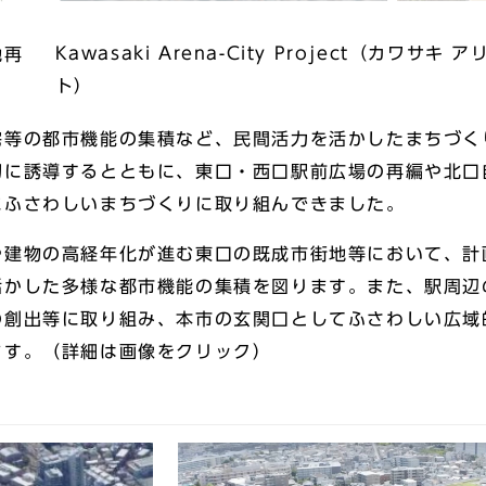
Kawasaki Arena-City Project（カワサ
地再
ト）
等の都市機能の集積など、⺠間活⼒を活かしたまちづく
切に誘導するとともに、東⼝・⻄⼝駅前広場の再編や北⼝
にふさわしいまちづくりに取り組んできました。
建物の⾼経年化が進む東⼝の既成市街地等において、計
活かした多様な都市機能の集積を図ります。また、駅周辺
の創出等に取り組み、本市の玄関⼝としてふさわしい広域
ます。（詳細は画像をクリック）