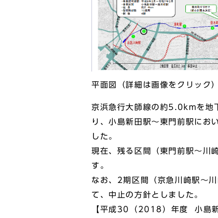
平面図（詳細は画像をクリック
京浜急行大師線の約5.0kmを
り、小島新田駅～東門前駅にお
した。
現在、残る区間（東門前駅～川
す。
なお、2期区間（京急川崎駅～
て、中止の方針としました。
【平成30（2018）年度 小