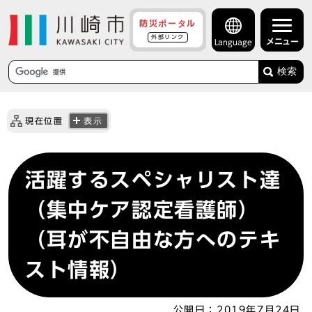
防災ポータル
外部リンク
メニュー
Language
検索
現在位置
表示
活躍するスペシャリスト達
（集中ケア認定看護師）
（耳が不自由な方へのテキ
スト情報）
公開日：
2019年7月24日